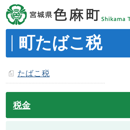
町たばこ税
たばこ税
税金