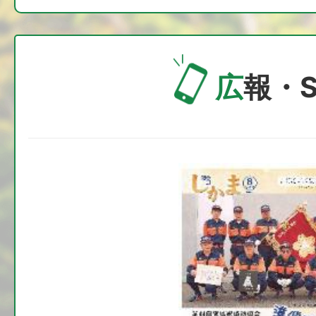
友活恋活「出会いD-PARTY
2026年07月30日
広
報・S
令和8年度採用(初級・行政)職
2026年07月30日
地方消費税交付金(社会保障財
る社会保障施策に要する経費
2026年07月30日
色麻町公民館図書コーナ-