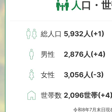
人
口・世
指定ごみ袋の不足に伴う対応
2026年07月13日
総人口
5,932人(+1)
地域おこし協力隊の着任につ
男性
2,876人(+4)
2026年07月13日
地域活性化起業人の着任につ
女性
3,056人(-3)
2026年07月10日
大滝キャンプ場 人命水
世帯数
2,096世帯(+4
令和8年7月末日現