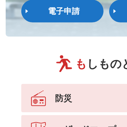
電子申請
も
しもの
防災